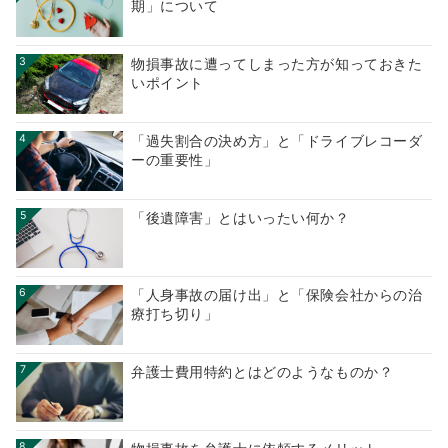
期」について
3
物損事故に遭ってしまった方が知っておきた
いポイント
4
「過失割合の決め方」と「ドライブレコーダ
ーの重要性」
5
「後遺障害」とはいったい何か？
6
「人身事故の届け出」と「保険会社からの治
療打ち切り」
7
弁護士費用特約とはどのようなものか？
8