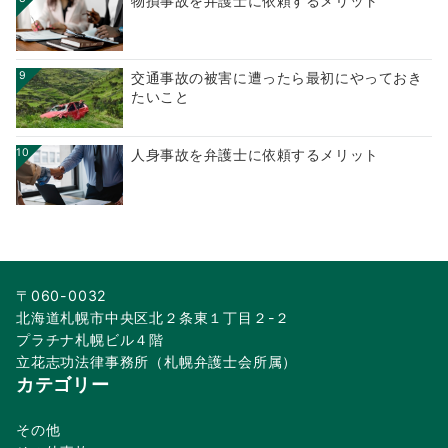
物損事故を弁護士に依頼するメリット
9
交通事故の被害に遭ったら最初にやっておき
たいこと
10
人身事故を弁護士に依頼するメリット
〒060-0032
北海道札幌市中央区北２条東１丁目２-２
プラチナ札幌ビル４階
立花志功法律事務所（札幌弁護士会所属）
カテゴリー
その他