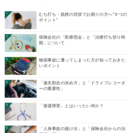
1
むち打ち・捻挫の症状でお困りの方へ“９つの
ポイント”
2
保険会社の「医療照会」と「治療打ち切り時
期」について
3
物損事故に遭ってしまった方が知っておきた
いポイント
4
「過失割合の決め方」と「ドライブレコーダ
ーの重要性」
5
「後遺障害」とはいったい何か？
6
「人身事故の届け出」と「保険会社からの治