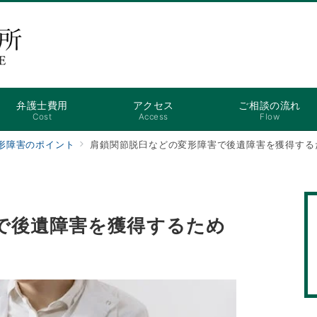
弁護士費用
アクセス
ご相談の流れ
Cost
Access
Flow
形障害のポイント
肩鎖関節脱臼などの変形障害で後遺障害を獲得する
で後遺障害を獲得するため