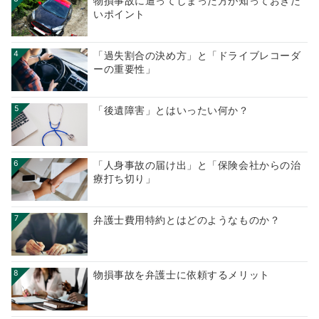
物損事故に遭ってしまった方が知っておきた
いポイント
4
「過失割合の決め方」と「ドライブレコーダ
ーの重要性」
5
「後遺障害」とはいったい何か？
6
「人身事故の届け出」と「保険会社からの治
療打ち切り」
7
弁護士費用特約とはどのようなものか？
8
物損事故を弁護士に依頼するメリット