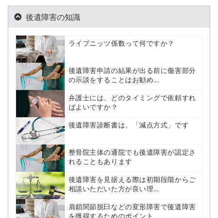
後遺障害の知識
ライプニッツ係数って何ですか？
後遺障害申請の結果が出る前に傷害部分
の示談をすることはお勧め…
弁護士には、どのタイミングで依頼すれ
ばよいですか？
後遺障害診断書は、「減点方式」です
整骨院主体の通院でも後遺障害が認定さ
れることもあります
後遺障害を見据える際は初期段階からご
相談いただいた方が良い理…
肩鎖関節脱臼などの変形障害で後遺障害
を獲得するためのポイント