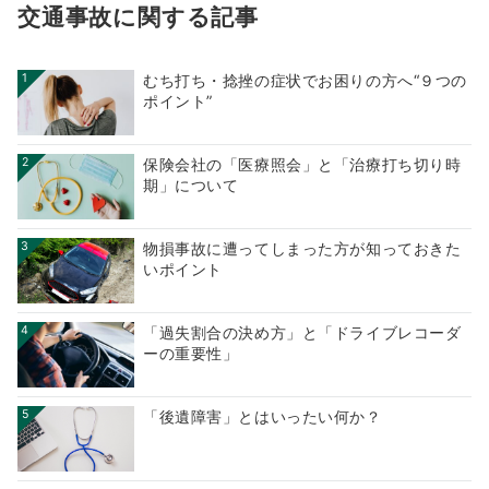
交通事故に関する記事
1
むち打ち・捻挫の症状でお困りの方へ“９つの
ポイント”
2
保険会社の「医療照会」と「治療打ち切り時
期」について
3
物損事故に遭ってしまった方が知っておきた
いポイント
4
「過失割合の決め方」と「ドライブレコーダ
ーの重要性」
5
「後遺障害」とはいったい何か？