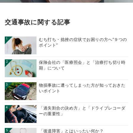
交通事故に関する記事
1
むち打ち・捻挫の症状でお困りの方へ“９つの
ポイント”
2
保険会社の「医療照会」と「治療打ち切り時
期」について
3
物損事故に遭ってしまった方が知っておきた
いポイント
4
「過失割合の決め方」と「ドライブレコーダ
ーの重要性」
5
「後遺障害」とはいったい何か？