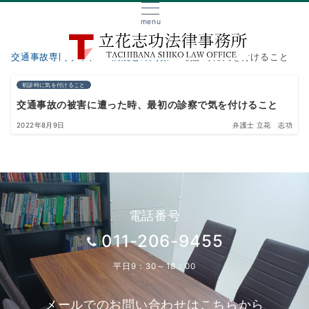
menu
交通事故専門サイト
病院との関係
初診時に気を付けること
初診時に気を付けること
交通事故の被害に遭った時、最初の診察で気を付けること
2022年8月9日
弁護士 立花 志功
電話番号
011-206-9455
平日9：30～18：00
メールでのお問い合わせはこちらから