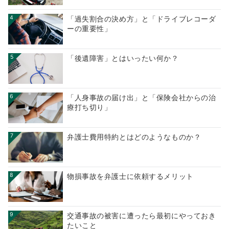
4
「過失割合の決め方」と「ドライブレコーダ
ーの重要性」
5
「後遺障害」とはいったい何か？
6
「人身事故の届け出」と「保険会社からの治
療打ち切り」
7
弁護士費用特約とはどのようなものか？
8
物損事故を弁護士に依頼するメリット
9
交通事故の被害に遭ったら最初にやっておき
たいこと