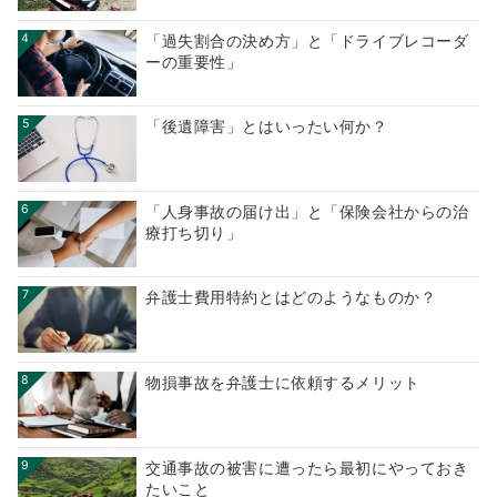
4
「過失割合の決め方」と「ドライブレコーダ
ーの重要性」
5
「後遺障害」とはいったい何か？
6
「人身事故の届け出」と「保険会社からの治
療打ち切り」
7
弁護士費用特約とはどのようなものか？
8
物損事故を弁護士に依頼するメリット
9
交通事故の被害に遭ったら最初にやっておき
たいこと