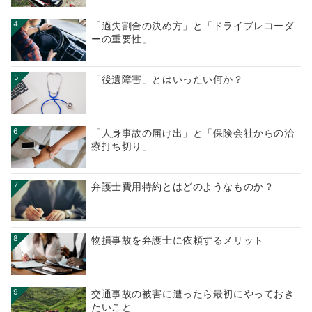
4
「過失割合の決め方」と「ドライブレコーダ
ーの重要性」
5
「後遺障害」とはいったい何か？
6
「人身事故の届け出」と「保険会社からの治
療打ち切り」
7
弁護士費用特約とはどのようなものか？
8
物損事故を弁護士に依頼するメリット
9
交通事故の被害に遭ったら最初にやっておき
たいこと