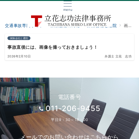
menu
交通事故専門サイト
保険会社の対応
保険会社と通院
画像の撮影
保険会社と通院
事故直後には、画像を撮っておきましょう！
2026年2月10日
弁護士 立花 志功
電話番号
011-206-9455
平日9：30～18：00
メールでのお問い合わせはこちらから