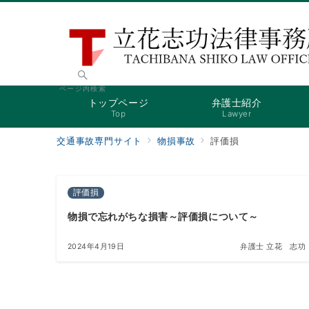
ページ内検索
トップページ
弁護士紹介
Top
Lawyer
交通事故専門サイト
物損事故
評価損
評価損
物損で忘れがちな損害～評価損について～
2024年4月19日
弁護士 立花 志功