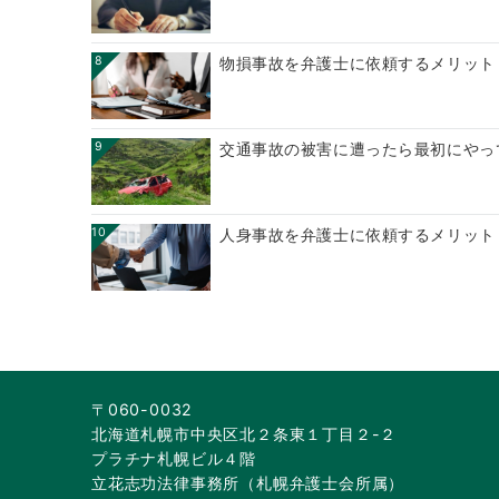
8
物損事故を弁護士に依頼するメリット
9
交通事故の被害に遭ったら最初にやっ
10
人身事故を弁護士に依頼するメリット
〒060-0032
北海道札幌市中央区北２条東１丁目２-２
プラチナ札幌ビル４階
立花志功法律事務所（札幌弁護士会所属）