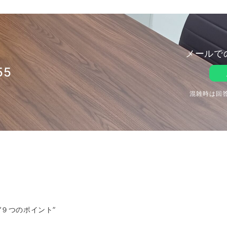
メールで
55
混雑時は回
９つのポイント”