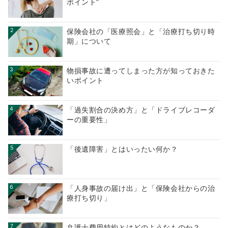
ポイント”
2
保険会社の「医療照会」と「治療打ち切り時
期」について
3
物損事故に遭ってしまった方が知っておきた
いポイント
4
「過失割合の決め方」と「ドライブレコーダ
ーの重要性」
5
「後遺障害」とはいったい何か？
6
「人身事故の届け出」と「保険会社からの治
療打ち切り」
7
弁護士費用特約とはどのようなものか？