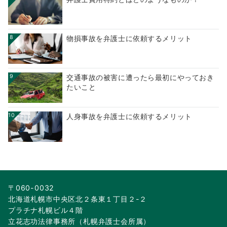
8
物損事故を弁護士に依頼するメリット
9
交通事故の被害に遭ったら最初にやっておき
たいこと
10
人身事故を弁護士に依頼するメリット
〒060-0032
北海道札幌市中央区北２条東１丁目２-２
プラチナ札幌ビル４階
立花志功法律事務所（札幌弁護士会所属）