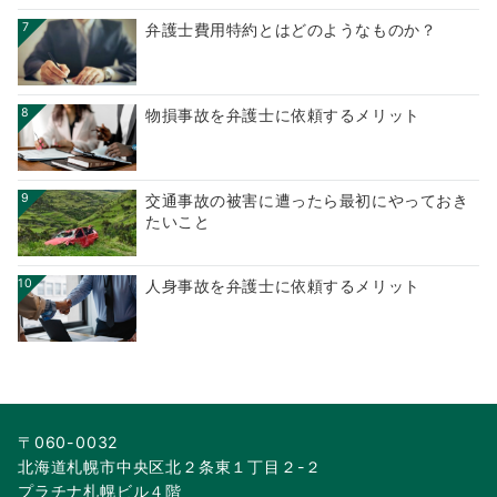
7
弁護士費用特約とはどのようなものか？
8
物損事故を弁護士に依頼するメリット
9
交通事故の被害に遭ったら最初にやっておき
たいこと
10
人身事故を弁護士に依頼するメリット
〒060-0032
北海道札幌市中央区北２条東１丁目２-２
プラチナ札幌ビル４階