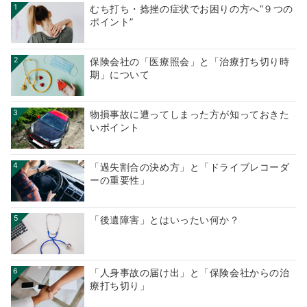
1
むち打ち・捻挫の症状でお困りの方へ“９つの
ポイント”
2
保険会社の「医療照会」と「治療打ち切り時
期」について
3
物損事故に遭ってしまった方が知っておきた
いポイント
4
「過失割合の決め方」と「ドライブレコーダ
ーの重要性」
5
「後遺障害」とはいったい何か？
6
「人身事故の届け出」と「保険会社からの治
療打ち切り」