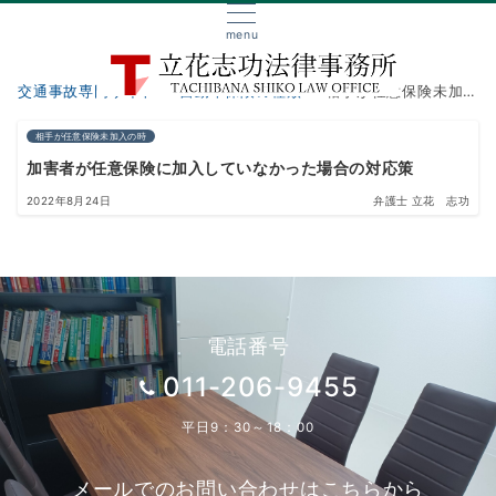
menu
交通事故専門サイト
自動車保険の種類
相手が任意保険未加入の時
相手が任意保険未加入の時
加害者が任意保険に加入していなかった場合の対応策
2022年8月24日
弁護士 立花 志功
電話番号
011-206-9455
平日9：30～18：00
メールでのお問い合わせはこちらから