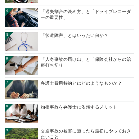
4
「過失割合の決め方」と「ドライブレコーダ
ーの重要性」
5
「後遺障害」とはいったい何か？
6
「人身事故の届け出」と「保険会社からの治
療打ち切り」
7
弁護士費用特約とはどのようなものか？
8
物損事故を弁護士に依頼するメリット
9
交通事故の被害に遭ったら最初にやっておき
たいこと