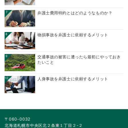
7
弁護士費用特約とはどのようなものか？
8
物損事故を弁護士に依頼するメリット
9
交通事故の被害に遭ったら最初にやっておき
たいこと
10
人身事故を弁護士に依頼するメリット
〒060-0032
北海道札幌市中央区北２条東１丁目２-２