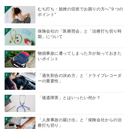
1
むち打ち・捻挫の症状でお困りの方へ“９つの
ポイント”
2
保険会社の「医療照会」と「治療打ち切り時
期」について
3
物損事故に遭ってしまった方が知っておきた
いポイント
4
「過失割合の決め方」と「ドライブレコーダ
ーの重要性」
5
「後遺障害」とはいったい何か？
6
「人身事故の届け出」と「保険会社からの治
療打ち切り」