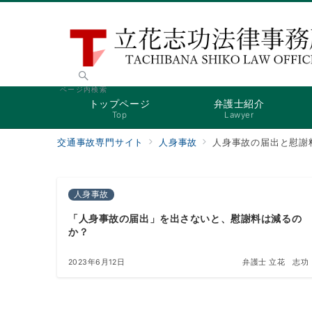
ページ内検索
トップページ
弁護士紹介
Top
Lawyer
交通事故専門サイト
人身事故
人身事故の届出と慰謝
人身事故
「人身事故の届出」を出さないと、慰謝料は減るの
か？
2023年6月12日
弁護士 立花 志功