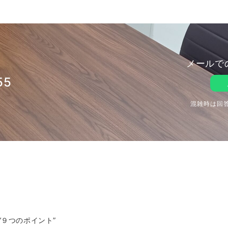
メールで
55
混雑時は回
９つのポイント”