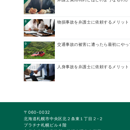
8
物損事故を弁護士に依頼するメリット
9
交通事故の被害に遭ったら最初にやっ
10
人身事故を弁護士に依頼するメリット
〒060-0032
北海道札幌市中央区北２条東１丁目２-２
プラチナ札幌ビル４階